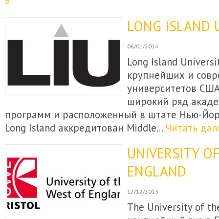
»
LONG ISLAND 
06/01/2014
Long Island Universi
крупнейших и совр
университетов СШ
широкий ряд акаде
программ и расположенный в штате Нью-Йор
Long Island аккредитован Middle…
Читать дал
UNIVERSITY O
ENGLAND
12/12/2013
The University of th