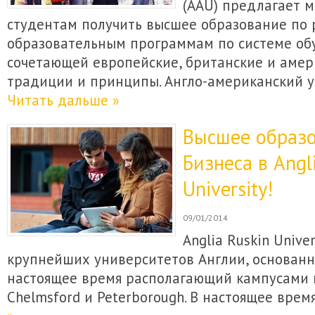
(AAU) предлагает
студентам получить высшее образование по
образовательным программам по системе обу
сочетающей европейские, британские и амер
традиции и принципы. Англо-американский 
Читать дальше »
Высшее образо
Бизнеса в Angl
University!
09/01/2014
Anglia Ruskin Univer
крупнейших университетов Англии, основанны
настоящее время располагающий кампусами в
Chelmsford и Peterborough. В настоящее врем