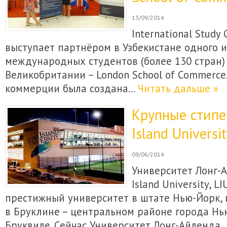
13/09/2014
International Study 
выступает партнёром в Узбекистане одного 
международных студентов (более 130 стран)
Великобритании – London School of Commerce
коммерции была создана…
Читать дальше »
Крупные стипе
Island Universit
09/06/2014
Университет Лонг-А
Island University, L
престижный университет в штате Нью-Йорк,
в Бруклине – центральном районе города Нь
Бруквиле. Сейчас Университет Лонг-Айленда