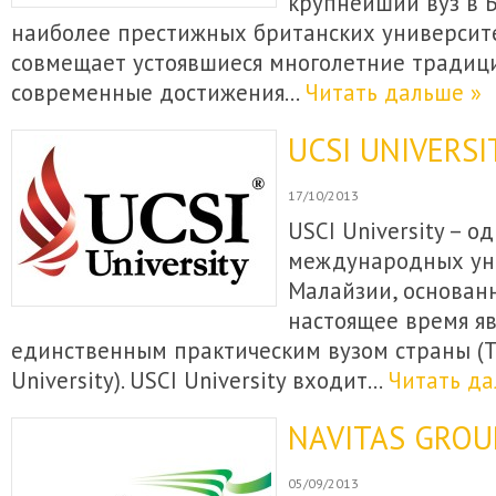
крупнейший вуз в Б
наиболее престижных британских университ
совмещает устоявшиеся многолетние традици
современные достижения…
Читать дальше »
UCSI UNIVERSI
17/10/2013
USCI University – 
международных ун
Малайзии, основанн
настоящее время я
единственным практическим вузом страны (T
University). USCI University входит…
Читать да
NAVITAS GROU
05/09/2013