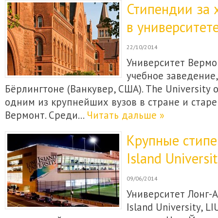
Стипендии за 
в университет
22/10/2014
Университет Вермо
учебное заведение
Бёрлингтоне (Ванкувер, США). The University 
одним из крупнейших вузов в стране и стар
Вермонт. Среди…
Читать дальше »
Крупные стипе
Island Universit
09/06/2014
Университет Лонг-А
Island University, L