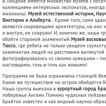
В Лондоне имеется множество музеев с бога
коллекциями интересных экспонатов, иногда 
миллионы:
Музей естественной истории, Нау
Виктории и Альберта
… Кроме того, сами здан
являются сокровищами архитектуры, на них х
и внутри, ни снаружи! И, конечно же, наша г
обойти стороной знаменитый
Музей восковы
Тюссо
, где ребята не только увидели скульп
знаменитых людей на расстоянии вытянутой 
фотографировались со своими кумирами – по
настоящими, точь-в-точь как живыми!
Программа не была ограничена столицей Вел
Какое же путешествие на остров обойдётся б
Наша группа выехала в
курортный город Бр
побережье Англии. Помимо чудесных пейзаж
Брайтон известен и как видный научно-обра