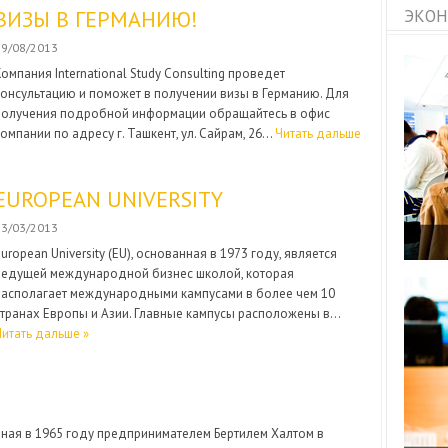
ВИЗЫ В ГЕРМАНИЮ!
ЭКОН
29/08/2013
Компания International Study Consulting проведет
консультацию и поможет в получении визы в Германию. Для
получения подробной информации обращайтесь в офис
компании по адресу г. Ташкент, ул. Сайрам, 26…
Читать дальше
EUROPEAN UNIVERSITY
23/03/2013
uropean University (EU), основанная в 1973 году, является
ведущей международной бизнес школой, которая
располагает международными кампусами в более чем 10
странах Европы и Азии. Главные кампусы расположены в…
Читать дальше »
анная в 1965 году предпринимателем Бертилем Халтом в