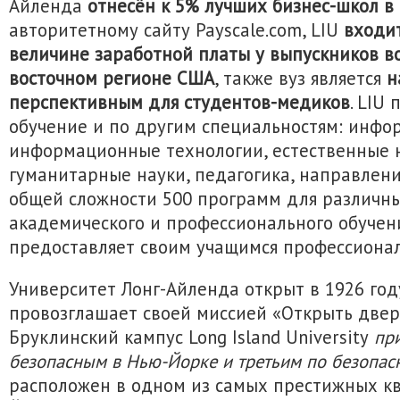
Айленда
отнесён к 5% лучших бизнес-школ в
авторитетному сайту Payscale.com, LIU
входит
величине заработной платы у выпускников во
восточном регионе США
, также вуз является
н
перспективным для студентов-медиков
. LIU
обучение и по другим специальностям: инфо
информационные технологии, естественные н
гуманитарные науки, педагогика, направления
общей сложности 500 программ для различн
академического и профессионального обучения
предоставляет своим учащимся профессиона
Университет Лонг-Айленда открыт в 1926 год
провозглашает своей миссией «Открыть двери
Бруклинский кампус Long Island University
при
безопасным в Нью-Йорке и третьим по безопас
расположен в одном из самых престижных к