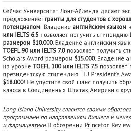
Сейчас Университет Лонг-Айленда делает эк
предложение:
гранты для студентов с хоро
потенциалом
! Владение
английским языком
или IELTS 6.5
позволяет получить стипендию L
размером $10.000
. Владение английским язы
TOEFL 90 или IELTS 7.0
позволяет получить ст
Scholars Award размером
$15.000
. Владение 
на уровне
TOEFL 100 или IELTS 7.5
позволяет 
президентскую стипендию LIU President’s Aw
$18.000
! Не упустите свой шанс получить об
класса в Соединённых Штатах Америки с кру
Long Island University славится своими образо
программами по направлениям бизнеса и мене
и фармацевтики
. В обозрении Princeton Revie