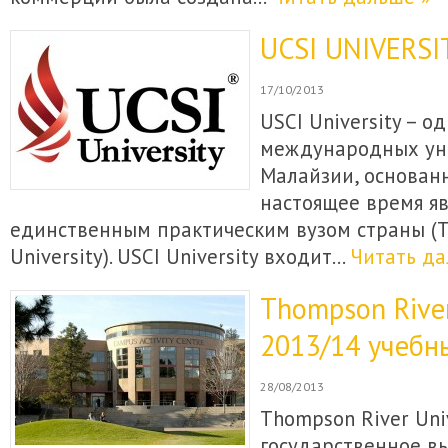
UCSI UNIVERSI
17/10/2013
USCI University – 
международных ун
Малайзии, основанн
настоящее время я
единственным практическим вузом страны (T
University). USCI University входит…
Читать да
Thompson River
2013/14 учебн
28/08/2013
Thompson River Univ
государственное в