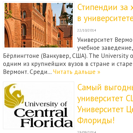
Стипендии за 
в университет
22/10/2014
Университет Вермо
учебное заведение
Бёрлингтоне (Ванкувер, США). The University 
одним из крупнейших вузов в стране и стар
Вермонт. Среди…
Читать дальше »
Самый выгодн
университет С
Университет Ц
Флориды!
29/09/2014