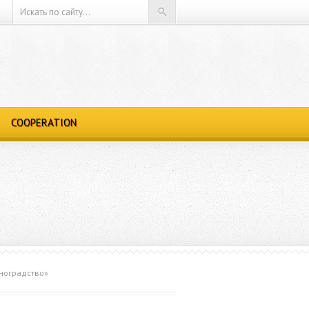
COOPERATION
иноградство»