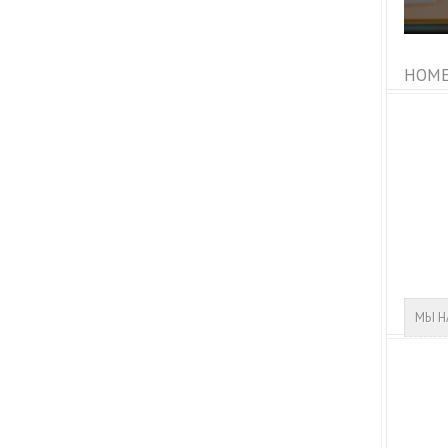
HOME
МЫ Н