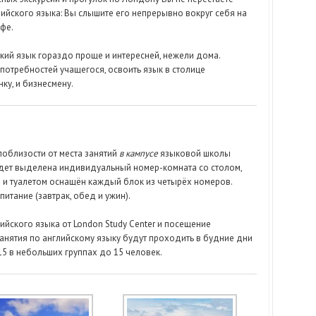
ийского языка: Вы слышите его непрерывно вокруг себя на
афе.
кий язык гораздо проще и интересней, нежели дома.
потребностей учащегося, освоить язык в столице
ку, и бизнесмену.
поблизости от места занятий
в кампусе
языковой школы
 будет выделена индивидуальный номер-комната со столом,
 и туалетом оснащён каждый блок из четырёх номеров.
итание (завтрак, обед и ужин).
ийского языка от London Study Center и посещение
анятия по английскому языку будут проходить в будние дни
.15 в небольших группах до 15 человек.