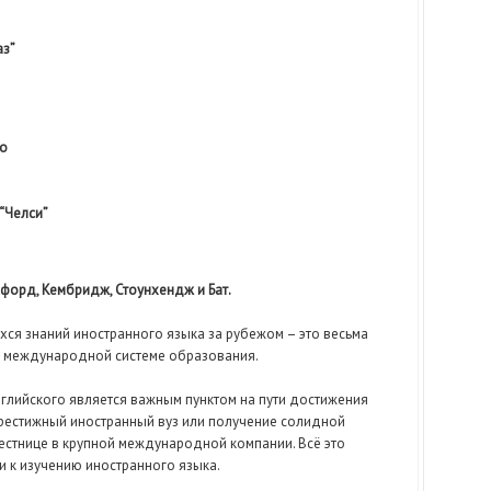
аз”
со
“Челси”
форд, Кембридж, Стоунхендж и Бат.
ся знаний иностранного языка за рубежом – это весьма
й международной системе образования.
английского является важным пунктом на пути достижения
 престижный иностранный вуз или получение солидной
стнице в крупной международной компании. Всё это
и к изучению иностранного языка.