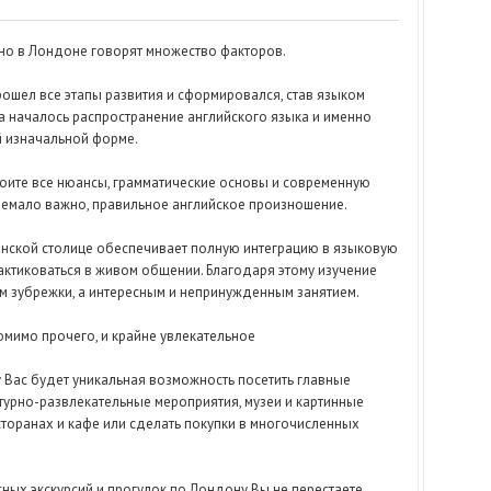
нно в Лондоне говорят множество факторов.
прошел все этапы развития и сформировался, став языком
началось распространение английского языка и именно
й изначальной форме.
воите все нюансы, грамматические основы и современную
о немало важно, правильное английское произношение.
танской столице обеспечивает полную интеграцию в языковую
актиковаться в живом общении. Благодаря этому изучение
ом зубрежки, а интересным и непринужденным занятием.
омимо прочего, и крайне увлекательное
 у Вас будет уникальная возможность посетить главные
турно-развлекательные мероприятия, музеи и картинные
сторанах и кафе или сделать покупки в многочисленных
ных экскурсий и прогулок по Лондону Вы не перестаете