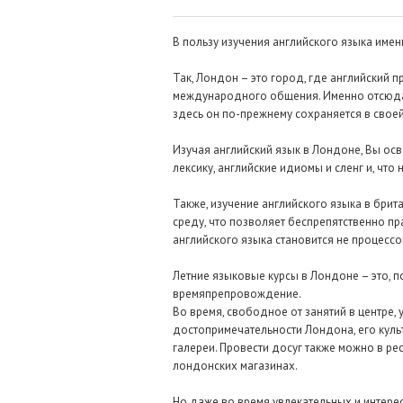
В пользу изучения английского языка име
Так, Лондон – это город, где английский 
международного общения. Именно отсюда 
здесь он по-прежнему сохраняется в свое
Изучая английский язык в Лондоне, Вы ос
лексику, английские идиомы и сленг и, чт
Также, изучение английского языка в бри
среду, что позволяет беспрепятственно пр
английского языка становится не процесс
Летние языковые курсы в Лондоне – это, п
времяпрепровождение.
Во время, свободное от занятий в центре,
достопримечательности Лондона, его куль
галереи. Провести досуг также можно в ре
лондонских магазинах.
Но даже во время увлекательных и интерес