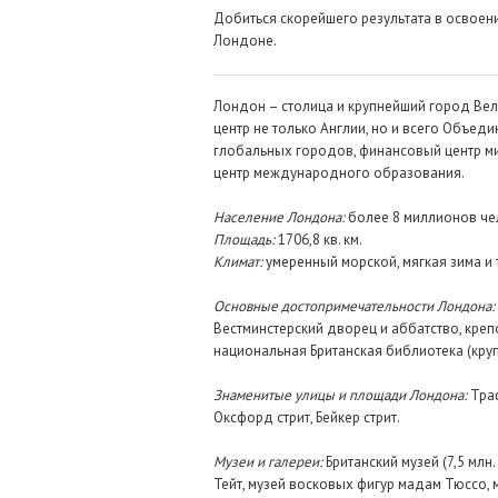
Добиться скорейшего результата в освоени
Лондоне.
Лондон – столица и крупнейший город Вел
центр не только Англии, но и всего Объед
глобальных городов, финансовый центр ми
центр международного образования.
Население Лондона:
более 8 миллионов че
Площадь:
1706,8 кв. км.
Климат:
умеренный морской, мягкая зима и 
Основные достопримечательности Лондона:
Вестминстерский дворец и аббатство, крепо
национальная Британская библиотека (круп
Знаменитые улицы и площади Лондона:
Траф
Оксфорд стрит, Бейкер стрит.
Музеи и галереи:
Британский музей (7,5 млн
Тейт, музей восковых фигур мадам Тюссо, 