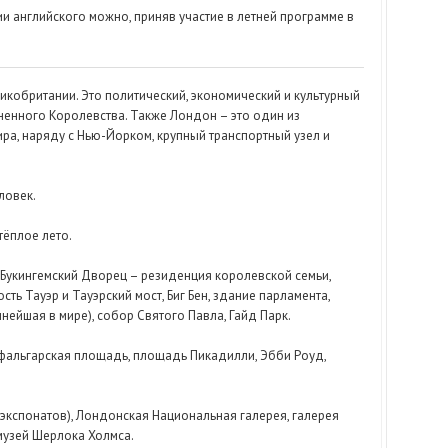
и английского можно, приняв участие в летней программе в
икобритании. Это политический, экономический и культурный
иненного Королевства. Также Лондон – это один из
ра, наряду с Нью-Йорком, крупный транспортный узел и
ловек.
тёплое лето.
Букингемский Дворец – резиденция королевской семьи,
сть Тауэр и Тауэрский мост, Биг Бен, здание парламента,
нейшая в мире), собор Святого Павла, Гайд Парк.
альгарская площадь, площадь Пикадилли, Эбби Роуд,
. экспонатов), Лондонская Национальная галерея, галерея
музей Шерлока Холмса.