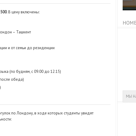
3500
. В цену включены:
HOME
Лондон – Ташкент
ции и от семьи до резиденции
ыка (по будням, с 09.00 до 12.15)
 после обеда)
)
МЫ Н
улок по Лондону, в ходе которых студенты увидят
ности: