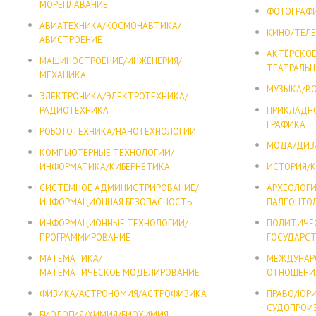
МОРЕПЛАВАНИЕ
ФОТОГРАФ
АВИАТЕХНИКА/КОСМОНАВТИКА/
КИНО/ТЕЛ
АВИСТРОЕНИЕ
АКТЁРСКО
МАШИНОСТРОЕНИЕ/ИНЖЕНЕРИЯ/
ТЕАТРАЛЬН
МЕХАНИКА
МУЗЫКА/В
ЭЛЕКТРОНИКА/ЭЛЕКТРОТЕХНИКА/
РАДИОТЕХНИКА
ПРИКЛАДН
ГРАФИКА
РОБОТОТЕХНИКА/НАНОТЕХНОЛОГИИ
МОДА/ДИЗ
КОМПЬЮТЕРНЫЕ ТЕХНОЛОГИИ/
ИНФОРМАТИКА/КИБЕРНЕТИКА
ИСТОРИЯ/К
СИСТЕМНОЕ АДМИНИСТРИРОВАНИЕ/
АРХЕОЛОГИ
ИНФОРМАЦИОННАЯ БЕЗОПАСНОСТЬ
ПАЛЕОНТО
ИНФОРМАЦИОННЫЕ ТЕХНОЛОГИИ/
ПОЛИТИЧЕС
ПРОГРАММИРОВАНИЕ
ГОСУДАРСТ
МАТЕМАТИКА/
МЕЖДУНАР
МАТЕМАТИЧЕСКОЕ МОДЕЛИРОВАНИЕ
ОТНОШЕНИ
ФИЗИКА/АСТРОНОМИЯ/АСТРОФИЗИКА
ПРАВО/ЮР
СУДОПРОИ
БИОЛОГИЯ/ХИМИЯ/БИОХИМИЯ