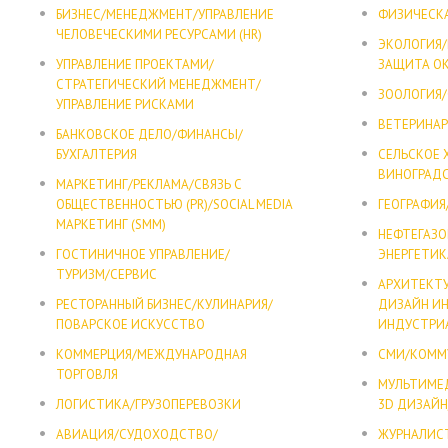
БИЗНЕС/МЕНЕДЖМЕНТ/УПРАВЛЕНИЕ
ФИЗИЧЕСКА
ЧЕЛОВЕЧЕСКИМИ РЕСУРСАМИ (HR)
ЭКОЛОГИЯ
УПРАВЛЕНИЕ ПРОЕКТАМИ/
ЗАЩИТА О
СТРАТЕГИЧЕСКИЙ МЕНЕДЖМЕНТ/
ЗООЛОГИЯ
УПРАВЛЕНИЕ РИСКАМИ
ВЕТЕРИНА
БАНКОВСКОЕ ДЕЛО/ФИНАНСЫ/
БУХГАЛТЕРИЯ
СЕЛЬСКОЕ
ВИНОГРАД
МАРКЕТИНГ/РЕКЛАМА/СВЯЗЬ С
ОБЩЕСТВЕННОСТЬЮ (PR)/SOCIAL MEDIA
ГЕОГРАФИЯ
МАРКЕТИНГ (SMM)
НЕФТЕГАЗ
ГОСТИНИЧНОЕ УПРАВЛЕНИЕ/
ЭНЕРГЕТИК
ТУРИЗМ/СЕРВИС
АРХИТЕКТ
РЕСТОРАННЫЙ БИЗНЕС/КУЛИНАРИЯ/
ДИЗАЙН ИН
ПОВАРСКОЕ ИСКУССТВО
ИНДУСТРИ
КОММЕРЦИЯ/МЕЖДУНАРОДНАЯ
СМИ/КОММ
ТОРГОВЛЯ
МУЛЬТИМЕ
ЛОГИСТИКА/ГРУЗОПЕРЕВОЗКИ
3D ДИЗАЙ
АВИАЦИЯ/СУДОХОДСТВО/
ЖУРНАЛИС