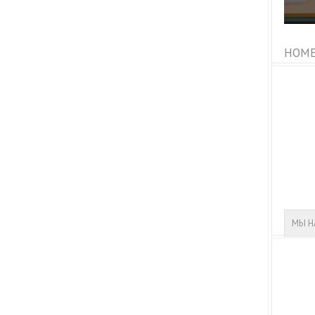
HOME
МЫ Н