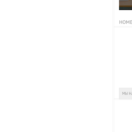
HOME
МЫ Н