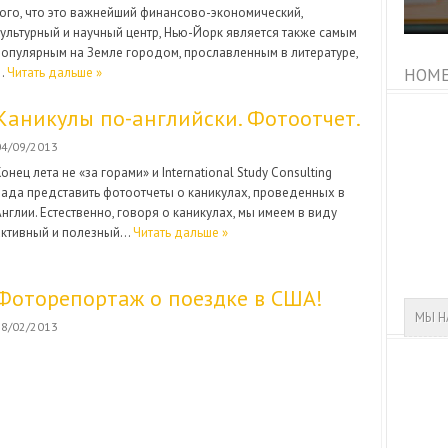
того, что это важнейший финансово-экономический,
культурный и научный центр, Нью-Йорк является также самым
популярным на Земле городом, прославленным в литературе,
…
Читать дальше »
HOME
Каникулы по-английски. Фотоотчет.
04/09/2013
онец лета не «за горами» и International Study Consulting
рада представить фотоотчеты о каникулах, проведенных в
Англии. Естественно, говоря о каникулах, мы имеем в виду
активный и полезный…
Читать дальше »
Фоторепортаж о поездке в США!
МЫ Н
28/02/2013