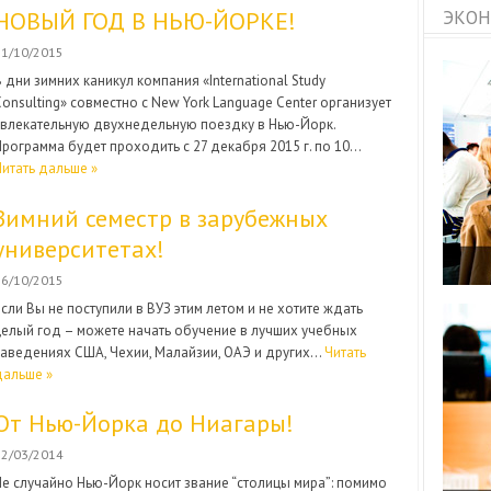
НОВЫЙ ГОД В НЬЮ-ЙОРКЕ!
ЭКОН
21/10/2015
В дни зимних каникул компания «International Study
Consulting» совместно с New York Language Center организует
увлекательную двухнедельную поездку в Нью-Йорк.
Программа будет проходить с 27 декабря 2015 г. по 10…
Читать дальше »
Зимний семестр в зарубежных
университетах!
16/10/2015
Если Вы не поступили в ВУЗ этим летом и не хотите ждать
целый год – можете начать обучение в лучших учебных
заведениях США, Чехии, Малайзии, ОАЭ и других…
Читать
дальше »
От Нью-Йорка до Ниагары!
12/03/2014
Не случайно Нью-Йорк носит звание “столицы мира”: помимо