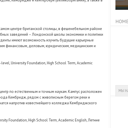
доне, Кембридже и Кентербери (Великобритания), а также в
HOME
амом центре британской столицы, в фешенебельном районе
чебных заведений – Лондонской школы экономики и политики
уденты имеют возможность изучить будущие карьерные
шим финансовым, деловым, юридическим, медицинским и
-level, University Foundation, High School Term, Academic
МЫ Н
ентр по естественным и точным наукам. Кампус расположен
орода Кембридж, рядом с живописным берегом реки и
учатся напротив известнейшего колледжа Кембриджского
rsity Foundation, High School Term, Academic English, Летние