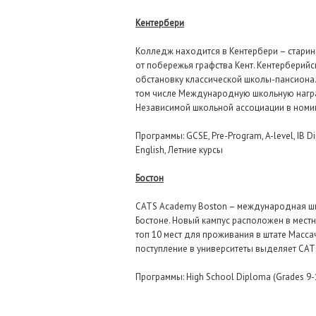
Кентербери
Колледж находится в Кентербери – стари
от побережья графства Кент. Кентерберий
обстановку классической школы-пансиона.
том числе Международную школьную наград
Независимой школьной ассоциации в номи
Программы: GCSE, Pre-Program, A-level, IB D
English, Летние курсы
Бостон
CATS Academy Boston – международная шк
Бостоне. Новый кампус расположен в местн
топ 10 мест для проживания в штате Масс
поступление в университеты выделяет CAT
Программы: High School Diploma (Grades 9-12