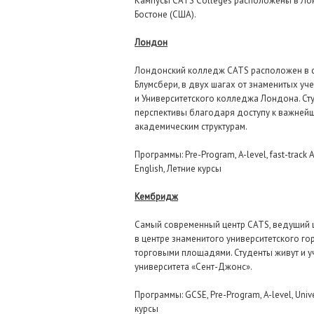
Кампусы CATS Colleges расположены в Лон
Бостоне (США).
Лондон
Лондонский колледж CATS расположен в с
Блумсбери, в двух шагах от знаменитых у
и Университетского колледжа Лондона. Ст
перспективы благодаря доступу к важней
академическим структурам.
Программы: Pre-Program, A-level, fast-track A
English, Летние курсы
Кембридж
Самый современный центр CATS, ведущий ц
в центре знаменитого университетского г
торговыми площадями. Студенты живут и 
университета «Сент-Джонс».
Программы: GCSE, Pre-Program, A-level, Unive
курсы