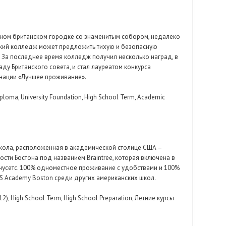
нном британском городке со знаменитым собором, недалеко
ский колледж может предложить тихую и безопасную
 За последнее время колледж получил несколько наград, в
у Британского совета, и стал лауреатом конкурса
нации «Лучшее проживание».
iploma, University Foundation, High School Term, Academic
ола, расположенная в академической столице США –
ости Бостона под названием Braintree, которая включена в
ачусетс. 100% одноместное проживание с удобствами и 100%
S Academy Boston среди других американских школ.
), High School Term, High School Preparation, Летние курсы