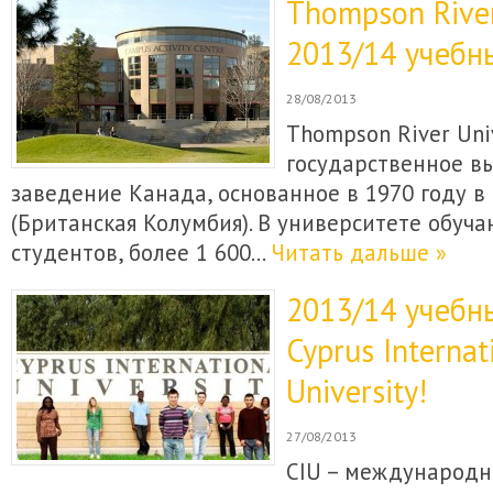
Thompson River
2013/14 учебн
28/08/2013
Thompson River Univ
государственное в
заведение Канада, основанное в 1970 году в
(Британская Колумбия). В университете обуча
студентов, более 1 600…
Читать дальше »
2013/14 учебн
Cyprus Internat
University!
27/08/2013
CIU – международн