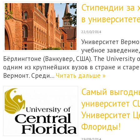
Стипендии за 
в университет
22/10/2014
Университет Вермо
учебное заведение
Бёрлингтоне (Ванкувер, США). The University 
одним из крупнейших вузов в стране и стар
Вермонт. Среди…
Читать дальше »
Самый выгодн
университет С
Университет Ц
Флориды!
29/09/2014