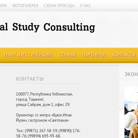
УЕМ
ФОТОГАЛЕРЕЯ
СХЕМА ПРОЕЗДА
О НАС
ГРАНТЫ И СТИПЕНДИИ
СТРАНЫ
ПАРТНЕРЫ
КОНТАКТЫ
ЭКОН
КОНТАКТЫ
100077, Республика Узбекистан,
город Ташкент,
улица Сайрам, дом 1, офис 29.
Ориентир: ст. метро «Буюк Ипак
Йули», гастроном «Светлана»
Тел.: (99871) 267-58-59; (99890) 176-
58-76; (99894) 693-93-68.